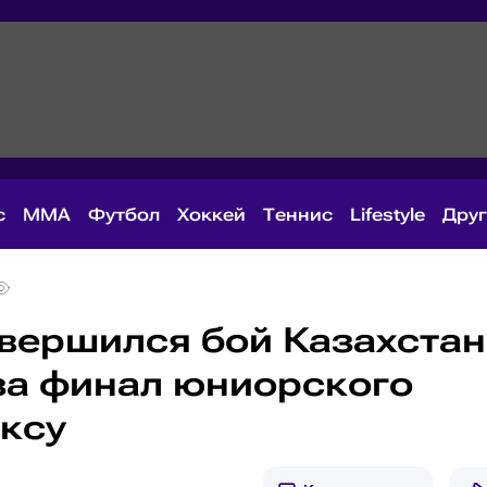
с
MMA
Футбол
Хоккей
Теннис
Lifestyle
Дру
вершился бой Казахстан
 за финал юниорского
оксу