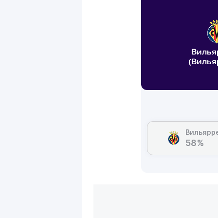
Вилья
(Вилья
Вильярр
58%