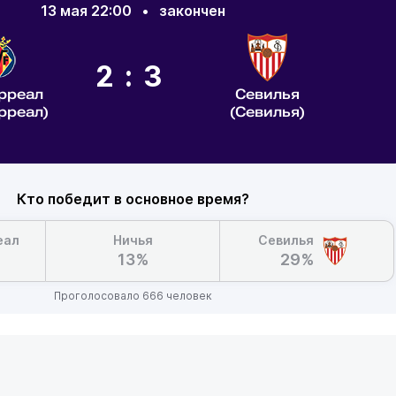
13 мая 22:00
•
закончен
2:3
рреал
Севилья
рреал)
(Севилья)
Кто победит в основное время?
еал
Ничья
Севилья
13%
29%
Проголосовало 666 человек