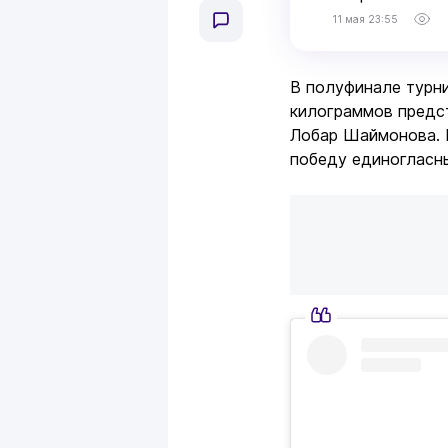
11 мая 23:55
В полуфинале турни
килограммов предс
Лобар Шаймонова. 
победу единогласн