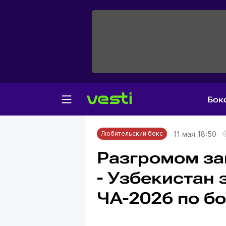
Бок
Главная
Любительский бокс
11 мая 18:50
Любительский бокс
Разгромом за
- Узбекистан
ЧА-2026 по б