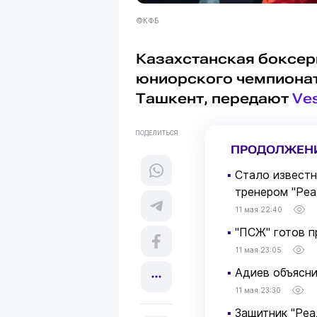
©КФБ
Казахстанская боксе
юниорского чемпионата
Ташкент, передают
Ves
ПОДЕЛИТЬСЯ
ПРОДОЛЖЕН
▪
Стало известн
тренером "Реа
11 мая 22:40
▪
"ПСЖ" готов п
11 мая 23:05
▪
Адиев объясни
11 мая 23:30
▪
Защитник "Реа