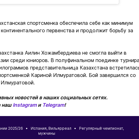
ахстанская спортсменка обеспечила себе как минимум
континентального первенства и продолжит борьбу за
захстанка Аилин Хожамбердиева не смогла выйти в
Азии среди юниоров. В полуфинальном поединке турнир
килограммов представительница Казахстана встретилас
портсменкой Кариной Илмуратовой. Бой завершился со
у Илмуратовой.
вных новостей в наших социальных сетях.
а наш
Instagram
и
Telegram
!
ании 2025/26 •
Испания
,
Вильярреал
• Регулярный чемпионат,
мужчины