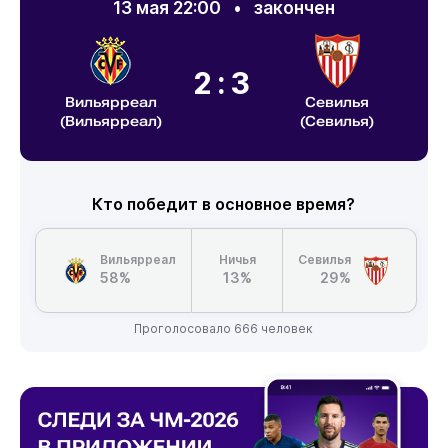
13 мая 22:00
•
закончен
2:3
Вильярреал
Севилья
(Вильярреал)
(Севилья)
Кто победит в основное время?
Вильярреал
Ничья
Севилья
58%
13%
29%
Проголосовало 666 человек