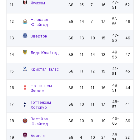
47-
Фулхэм
11
38
15
7
16
52
51
53-
Ньюкасл
12
38
14
7
17
49
55
Юнайтед
47-
Эвертон
13
38
13
10
15
49
50
49-
Лидс Юнайтед
14
38
11
14
13
47
56
41-
Кристал Пэлас
15
38
11
12
15
45
51
48-
Ноттингем
16
38
11
11
16
44
51
Форест
48-
Тоттенхэм
17
38
10
11
17
41
57
Хотспур
46-
Вест Хэм
18
38
10
9
19
39
65
Юнайтед
38-
Бернли
19
38
4
10
24
22
75