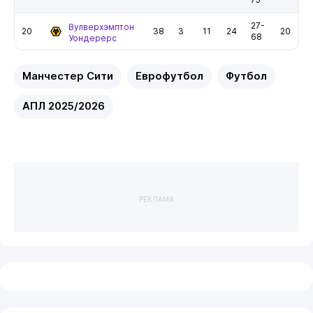
27-
Вулверхэмптон
20
38
3
11
24
20
68
Уондерерс
Манчестер Сити
Еврофутбол
Футбол
АПЛ 2025/2026
РЕКЛАМА