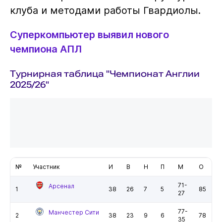
клуба и методами работы Гвардиолы.
Суперкомпьютер выявил нового
чемпиона АПЛ
Турнирная таблица "Чемпионат Англии
2025/26"
№
Участник
И
В
Н
П
М
О
71-
Арсенал
1
38
26
7
5
85
27
77-
Манчестер Сити
2
38
23
9
6
78
35