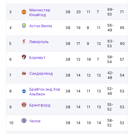
69-
Манчестер
3
38
20
11
7
71
50
Юнайтед
56-
Астон Вилла
4
38
19
8
11
65
49
63-
Ливерпуль
5
38
17
9
12
60
53
58-
Борнмут
6
38
13
18
7
57
54
42-
Сандерленд
7
38
14
12
12
54
48
52-
Брайтон энд Хов
8
38
14
11
13
53
46
Альбион
55-
Брентфорд
9
38
14
11
13
53
52
58-
Челси
10
38
14
10
14
52
52