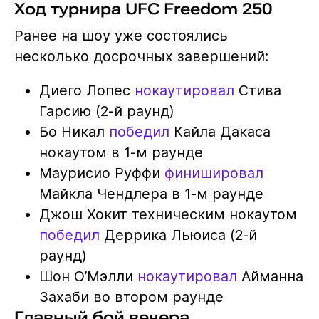
Ход турнира UFC Freedom 250
Ранее на шоу уже состоялись
несколько досрочных завершений:
Диего Лопес
нокаутировал
Стива
Гарсию (2-й раунд)
Бо Никал
победил
Кайла Дакаса
нокаутом в 1-м раунде
Маурисио Руффи
финишировал
Майкла Чендлера в 1-м раунде
Джош Хокит техническим нокаутом
победил
Деррика Льюиса (2-й
раунд)
Шон О’Мэлли
нокаутировал
Айманна
Захаби во втором раунде
Главный бой вечера