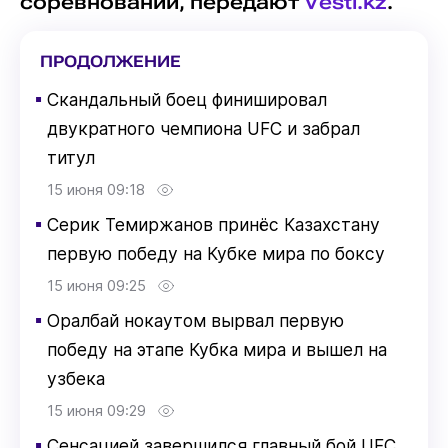
соревнований, передают
Vesti.kz
.
ПРОДОЛЖЕНИЕ
▪
Скандальный боец финишировал
двукратного чемпиона UFC и забрал
титул
15 июня 09:18
▪
Серик Темиржанов принёс Казахстану
первую победу на Кубке мира по боксу
15 июня 09:25
▪
Оралбай нокаутом вырвал первую
победу на этапе Кубка мира и вышел на
узбека
15 июня 09:29
▪
Сенсацией завершился главный бой UFC