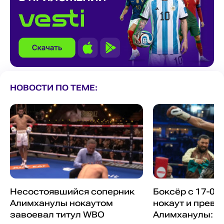
НОВОСТИ ПО ТЕМЕ:
Несостоявшийся соперник
Боксёр с 17-0 
Алимханулы нокаутом
нокаут и прев
завоевал титул WBO
Алимханулы: п