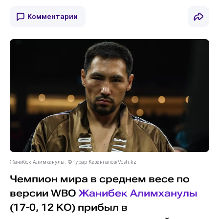
Комментарии
Жанибек Алимханулы. ©Турар Казангапов/Vesti.kz
Чемпион мира в среднем весе по
версии WBO
Жанибек Алимханулы
(17-0, 12 KO) прибыл в