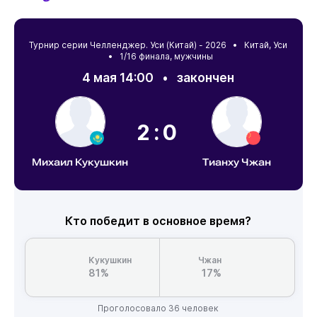
Турнир серии Челленджер. Уси (Китай) - 2026 •
Китай
,
Уси
• 1/16 финала, мужчины
4 мая 14:00
•
закончен
2:0
Михаил Кукушкин
Тианху Чжан
Кто победит в основное время?
Кукушкин
Чжан
81%
17%
Проголосовало 36 человек