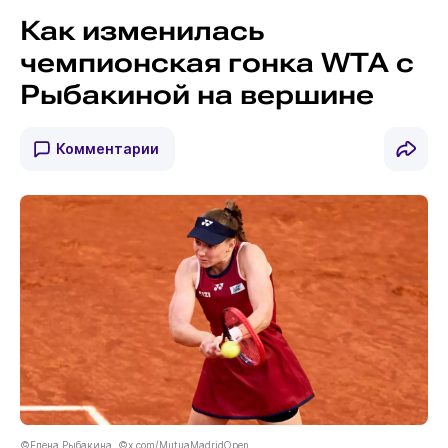
Как изменилась
чемпионская гонка WTA с
Рыбакиной на вершине
Комментарии
©Елена Рыбакина. ©x.com/MutuaMadridOpen