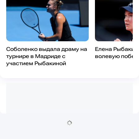
Соболенко выдала драму на
Елена Рыбакин
турнире в Мадриде с
волевую побед
участием Рыбакиной