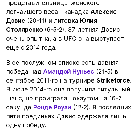
представительницы женского
легчайшего веса - канадка
Алексис
Дэвис
(20-11) и литовка
Юлия
Столяренко
(9-5-2). 37-летняя Дэвис
очень опытна, а в UFC она выступает
еще с 2014 года.
В ее послужном списке есть давняя
победа над
Амандой Нуньес
(21-5) в
сентябре 2011-го на турнире
Strikeforce
.
В июле 2014-го она получила титульный
шанс, но проиграла нокаутом на 16-й
секунде
Ронде Роузи
(12-2). В последних
пяти поединках Дэвис одержала лишь
одну победу.