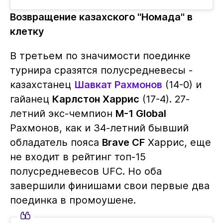
Возвращение казахского "Номада" в
клетку
В третьем по значимости поединке
турнира сразятся полусредневесы -
казахстанец
Шавкат Рахмонов
(14-0) и
гайанец
Карлстон Харрис
(17-4). 27-
летний экс-чемпион
M-1 Global
Рахмонов, как и 34-летний бывший
обладатель пояса
Brave CF
Харрис, еще
не входит в рейтинг топ-15
полусредневесов UFC. Но оба
завершили финишами свои первые два
поединка в промоушене.