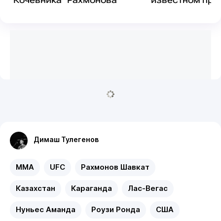
Димаш Тулегенов
MMA
UFC
Рахмонов Шавкат
Казахстан
Караганда
Лас-Вегас
Нуньес Аманда
Роузи Ронда
США