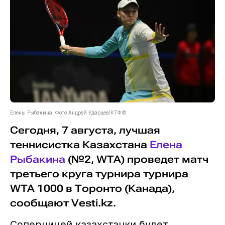
Елены Рыбакина. Фото Андрей Ударцев/КТФ©
Сегодня, 7 августа, лучшая
теннисистка Казахстана
Елена
Рыбакина
(№2, WTA) проведет матч
третьего круга турнира турнира
WTA 1000 в Торонто (Канада),
сообщают Vesti.kz.
Соперницей казахстанки будет