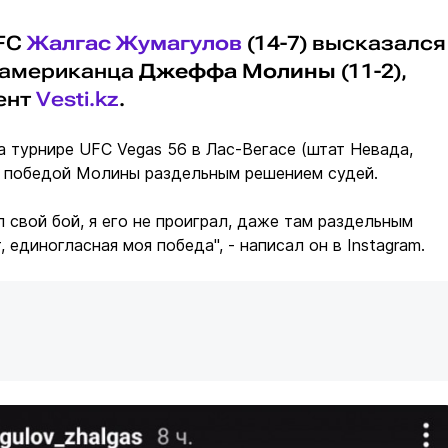
UFC
Жалгас Жумагулов
(14-7) высказался
 американца
Джеффа Молины
(11-2),
ент
Vesti.kz
.
а турнире UFC Vegas 56 в Лас-Вегасе (штат Невада,
победой Молины раздельным решением судей.
л свой бой, я его не проиграл, даже там раздельным
 единогласная моя победа", - написал он в Instagram.