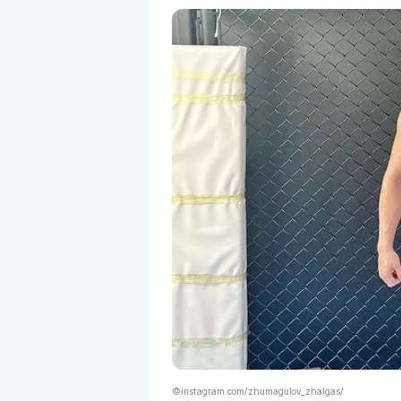
©instagram.com/zhumagulov_zhalgas/