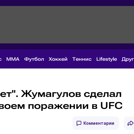
с
MMA
Футбол
Хоккей
Теннис
Lifestyle
Дру
ет". Жумагулов сделал
своем поражении в UFC
Комментарии