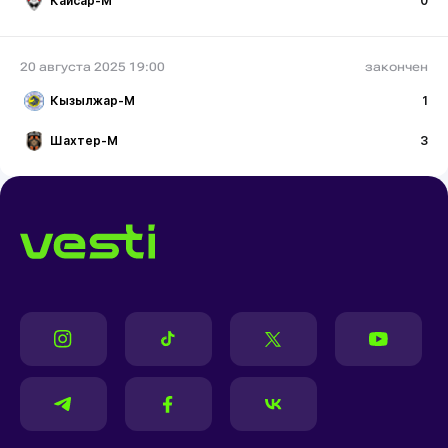
Кайсар-М
0
20 августа 2025 19:00
закончен
Кызылжар-М
1
Шахтер-М
3