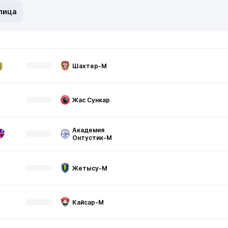
лица
Шахтер-М
Жас Сункар
Академия
Онтустик-М
Жетысу-М
Кайсар-М