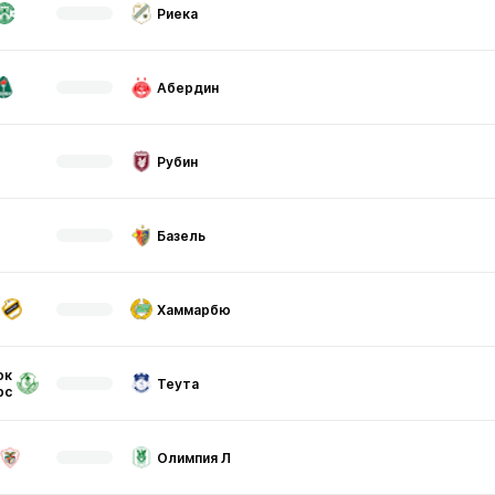
Риека
Абердин
Рубин
Базель
Хаммарбю
ок
Теута
рс
Олимпия Л