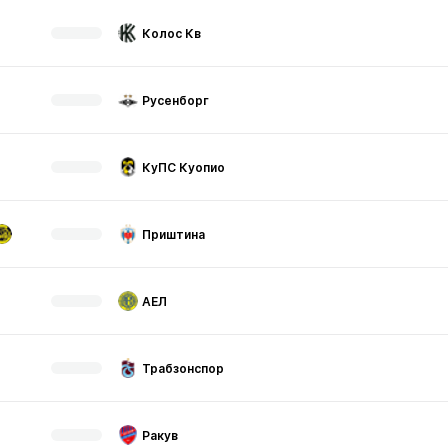
Колос Кв
Русенборг
КуПС Куопио
Приштина
АЕЛ
Трабзонспор
Ракув