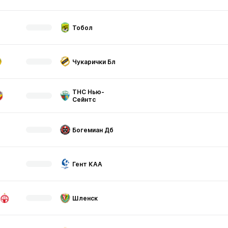
Тобол
Чукарички Бл
ТНС Нью-
Сейнтс
Богемиан Дб
Гент КАА
Шленск