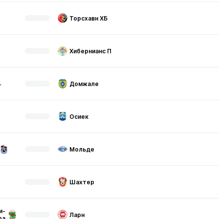
Торсхавн ХБ
Хибернианс П
Домжале
Осиек
Мольде
Шахтер
и-
Ларн
ра