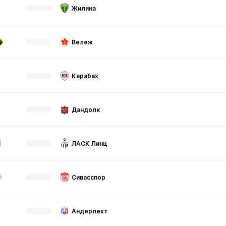
Жилина
Вележ
Карабах
Дандолк
ЛАСК Линц
Сивасспор
Андерлехт