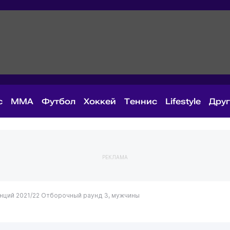
с
MMA
Футбол
Хоккей
Теннис
Lifestyle
Дру
РЕКЛАМА
нций 2021/22
Отборочный раунд 3, мужчины