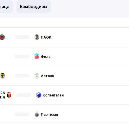
лица
Бомбардиры
ПАОК
Фола
Астана
926
Копенгаген
Пл
Партизан