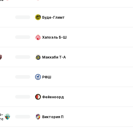
Буде-Глимт
Хапоэль Б-Ш
Маккаби Т-А
РФШ
Фейеноорд
ю-
Виктория П
тс