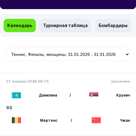
Календарь
Турнирная таблица
Бомбардиры
31 января 2026 06:15
закончен
Данилина
/
Крунич
0:2
Мертенс
/
Чжан