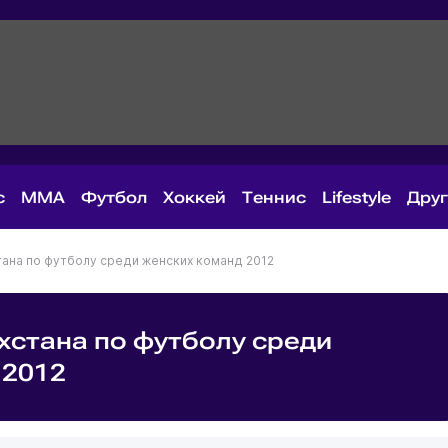
с
MMA
Футбол
Хоккей
Теннис
Lifestyle
Дру
тана по футболу среди женских команд 2012
хстана по футболу среди
 2012