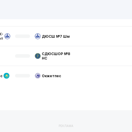
К-
ДЮСШ №7 Шм
рт
СДЮСШОР №8
НС
с
Окжетпес
РЕКЛАМА