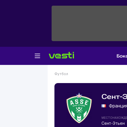
Бок
Футбол
Сент-Э
Франци
МЕСТОНАХОЖД
Сент-Этьен