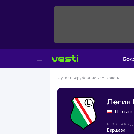
Бок
Футбол
Зарубежные чемпионаты
Легия
Польша
МЕСТОНАХОЖД
Варшава