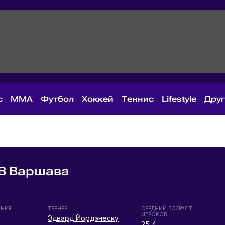
с
MMA
Футбол
Хоккей
Теннис
Lifestyle
Дру
 В Варшава
ЕНИЕ
ТРЕНЕР
СРЕДНИЙ ВОЗРАСТ
ИГРОКОВ
Эдвард Йордэнеску
25.4