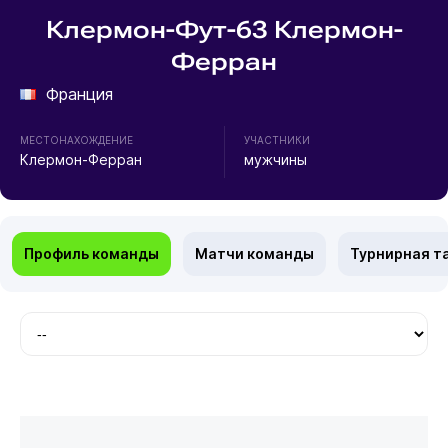
Клермон-Фут-63 Клермон-
Ферран
Франция
МЕСТОНАХОЖДЕНИЕ
УЧАСТНИКИ
Клермон-Ферран
мужчины
Профиль команды
Матчи команды
Турнирная т