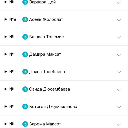
№
Варвара Цой
№8
Асель Жолболат
№
Балжан Толемис
№
Дамира Максат
№
Даяна Толебаева
№
Саида Дюсембаева
№
Ботагоз Джумажанова
№
Зарема Максот