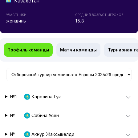
Казахстан
УЧАСТНИКИ
СРЕДНИЙ ВОЗРАСТ ИГРОКОВ
женщины
15.8
Профиль команды
Матчи команды
Турнирная т
№1
Каролина Гук
№
Сабина Усен
№
Акнур Жаксыкелди