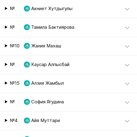
№
Акниет Хутдыгулы
№
Тамила Бактиярова
№10
Жания Махаш
№
Каусар Алпысбай
№15
Алзия Жамбыл
№
София Ягудина
№4
Айя Муттари