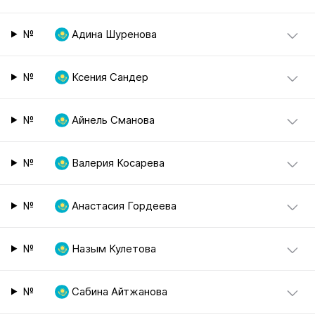
№
Адина Шуренова
№
Ксения Сандер
№
Айнель Сманова
№
Валерия Косарева
№
Анастасия Гордеева
№
Назым Кулетова
№
Сабина Айтжанова