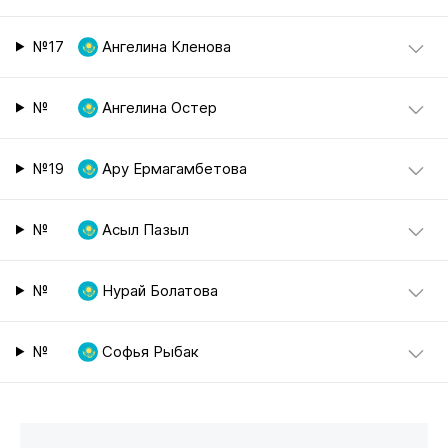
№17
Ангелина Кленова
№
Ангелина Остер
№19
Ару Ермагамбетова
№
Асыл Пазыл
№
Нурай Болатова
№
Софья Рыбак