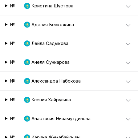
№
Кристина Шустова
№
Аделия Беккожина
№
Лейла Садыкова
№
Анеля Сункарова
№
Александра Набокова
№
Ксения Хайрулина
№
Анастасия Низамутдинова
№
Карина Жумабайкызы