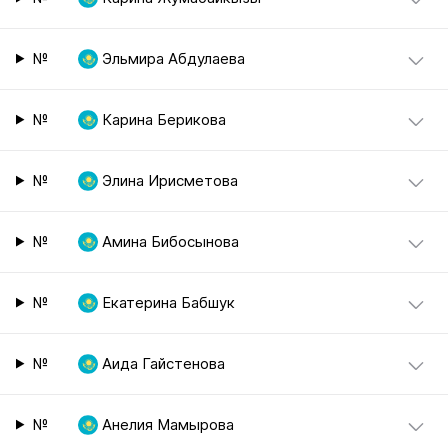
№
Эльмира Абдулаева
№
Карина Берикова
№
Элина Ирисметова
№
Амина Бибосынова
№
Екатерина Бабшук
№
Аида Гайстенова
№
Анелия Мамырова