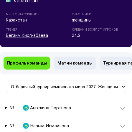
Казахстан
МЕСТОНАХОЖДЕНИЕ
УЧАСТНИКИ
Казахстан
женщины
ТРЕНЕР
СРЕДНИЙ ВОЗРАСТ ИГРОКОВ
Бегаим Киргизбаева
24.2
Профиль команды
Матчи команды
Турнирная т
№
Ангелина Портнова
№
Назым Исмаилова