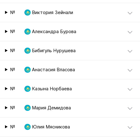
№
Виктория Зейнали
№
Александра Бурова
№
Бибигуль Нурушева
№
Анастасия Власова
№
Казына Норбаева
№
Мария Демидова
№
Юлия Мясникова