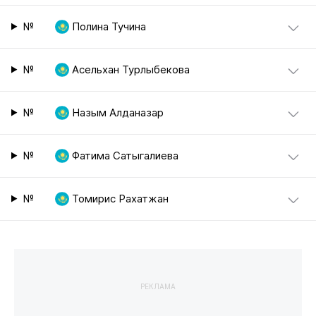
№
Полина Тучина
№
Асельхан Турлыбекова
№
Назым Алданазар
№
Фатима Сатыгалиева
№
Томирис Рахатжан
РЕКЛАМА