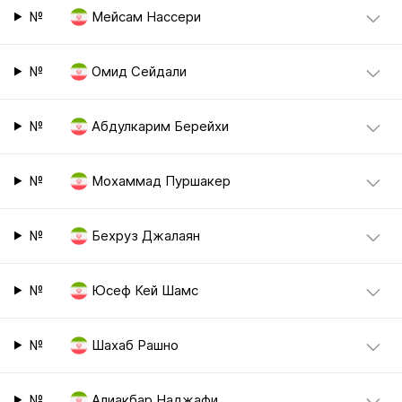
№
Мейсам Нассери
№
Омид Сейдали
№
Абдулкарим Берейхи
№
Мохаммад Пуршакер
№
Бехруз Джалаян
№
Юсеф Кей Шамс
№
Шахаб Рашно
№
Алиакбар Наджафи