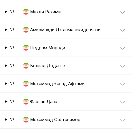
№
Махди Рахими
№
Амирмахди Джанмалекиденчани
№
Педрам Моради
№
Бехзад Доданге
№
Мохаммаджавад Афхами
№
Фарзан Дана
№
Мохаммад Солтанимер