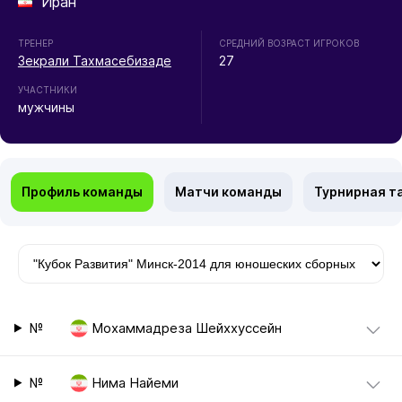
Иран
ТРЕНЕР
СРЕДНИЙ ВОЗРАСТ ИГРОКОВ
Зекрали Тахмасебизаде
27
УЧАСТНИКИ
мужчины
Профиль команды
Матчи команды
Турнирная т
№
Мохаммадреза Шейххуссейн
№
Нима Найеми