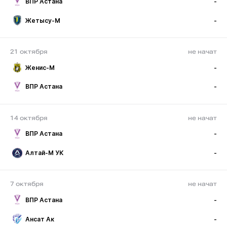
ВПР Астана
-
Жетысу-М
-
21 октября
не начат
Женис-М
-
ВПР Астана
-
14 октября
не начат
ВПР Астана
-
Алтай-М УК
-
7 октября
не начат
ВПР Астана
-
Ансат Ак
-