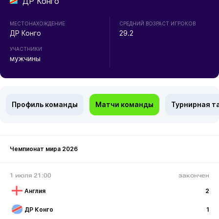
ДР Конго
МЕСТОНАХОЖДЕНИЕ
СРЕДНИЙ ВОЗРАСТ ИГРОКОВ
ДР Конго
29.2
УЧАСТНИКИ
мужчины
Профиль команды
Матчи команды
Турнирная т
Чемпионат мира 2026
1 июля 21:00
закончен
Англия
2
ДР Конго
1