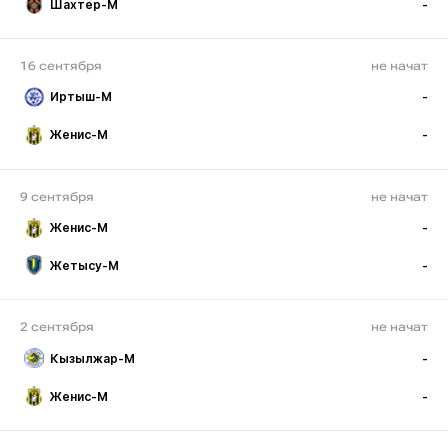
Шахтер-М
-
16 сентября
не начат
Иртыш-М
-
Женис-М
-
9 сентября
не начат
Женис-М
-
Жетысу-М
-
2 сентября
не начат
Кызылжар-М
-
Женис-М
-