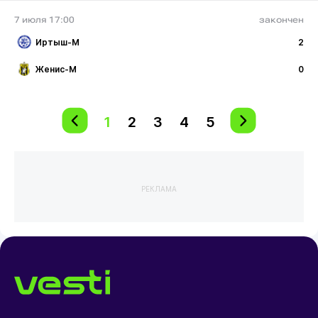
7 июля 17:00
закончен
Иртыш-М
2
Женис-М
0
1
2
3
4
5
РЕКЛАМА