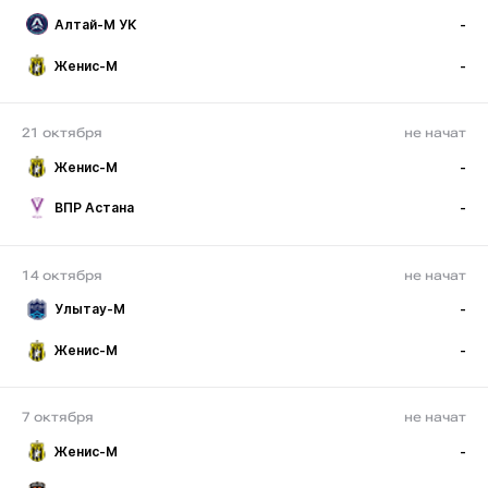
Алтай-М УК
-
Женис-М
-
21 октября
не начат
Женис-М
-
ВПР Астана
-
14 октября
не начат
Улытау-М
-
Женис-М
-
7 октября
не начат
Женис-М
-