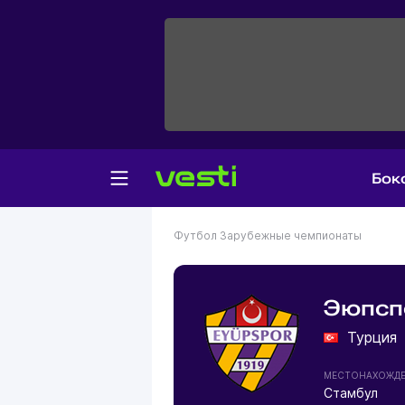
Бок
Футбол
Зарубежные чемпионаты
Эюпсп
Турция
МЕСТОНАХОЖД
Стамбул