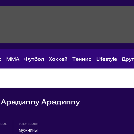
с
MMA
Футбол
Хоккей
Теннис
Lifestyle
Дру
 Арадиппу Арадиппу
ЕНИЕ
УЧАСТНИКИ
мужчины