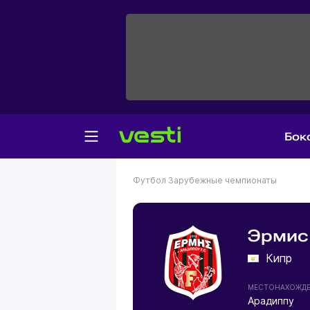
Бок
Футбол
Зарубежные чемпионаты
Эрмис
Кипр
МЕСТОНАХОЖД
Арадиппу