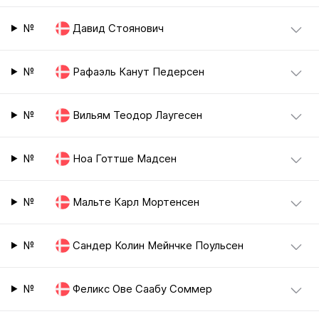
№
Давид Стоянович
№
Рафаэль Канут Педерсен
№
Вильям Теодор Лаугесен
№
Ноа Готтше Мадсен
№
Мальте Карл Мортенсен
№
Сандер Колин Мейнчке Поульсен
№
Феликс Ове Саабу Соммер