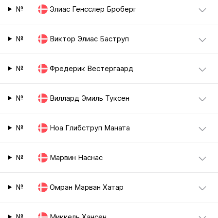
№
Элиас Генсслер Броберг
№
Виктор Элиас Баструп
№
Фредерик Вестергаард
№
Виллард Эмиль Туксен
№
Ноа Глибструп Маната
№
Марвин Наснас
№
Омран Марван Хатар
№
Миккель Хансен