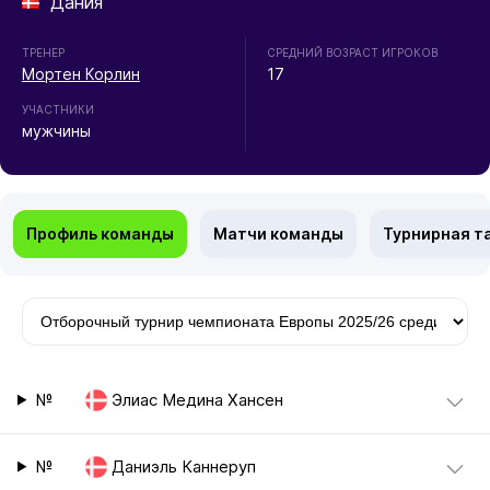
Дания
ТРЕНЕР
СРЕДНИЙ ВОЗРАСТ ИГРОКОВ
Мортен Корлин
17
УЧАСТНИКИ
мужчины
Профиль команды
Матчи команды
Турнирная т
№
Элиас Медина Хансен
№
Даниэль Каннеруп