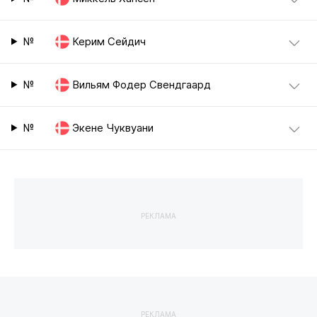
№
Керим Сейдич
№
Вильям Фодер Свендгаард
№
Экене Чуквуани
РЕКЛАМА
РЕКЛАМА