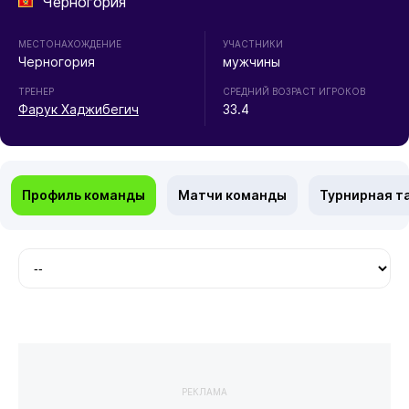
Черногория
МЕСТОНАХОЖДЕНИЕ
УЧАСТНИКИ
Черногория
мужчины
ТРЕНЕР
СРЕДНИЙ ВОЗРАСТ ИГРОКОВ
Фарук Хаджибегич
33.4
Профиль команды
Матчи команды
Турнирная т
РЕКЛАМА