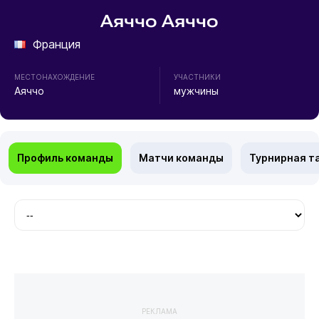
Аяччо Аяччо
Франция
МЕСТОНАХОЖДЕНИЕ
УЧАСТНИКИ
Аяччо
мужчины
Профиль команды
Матчи команды
Турнирная т
РЕКЛАМА