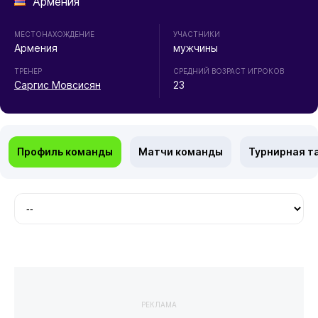
Армения
МЕСТОНАХОЖДЕНИЕ
УЧАСТНИКИ
Армения
мужчины
ТРЕНЕР
СРЕДНИЙ ВОЗРАСТ ИГРОКОВ
Саргис Мовсисян
23
Профиль команды
Матчи команды
Турнирная т
РЕКЛАМА