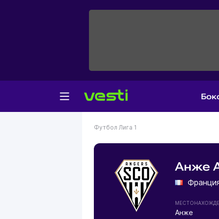
Бок
Футбол
Лига 1
Анже 
Франци
МЕСТОНАХОЖД
Анже