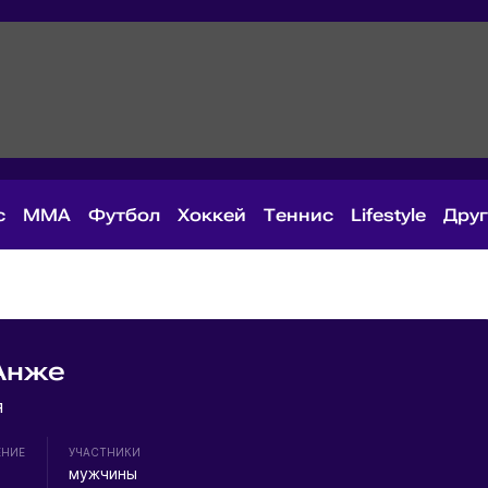
с
MMA
Футбол
Хоккей
Теннис
Lifestyle
Дру
Анже
я
ЕНИЕ
УЧАСТНИКИ
мужчины