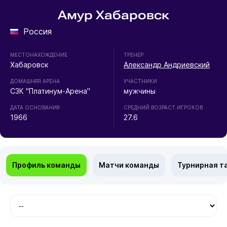
Амур Хабаровск
Россия
МЕСТОНАХОЖДЕНИЕ
ТРЕНЕР
Хабаровск
Александр Андриевский
ДОМАШНЯЯ АРЕНА
УЧАСТНИКИ
СЗК "Платинум-Арена"
мужчины
ДАТА ОСНОВАНИЯ
СРЕДНИЙ ВОЗРАСТ ИГРОКОВ
1966
27.6
Профиль команды
Матчи команды
Турнирная т