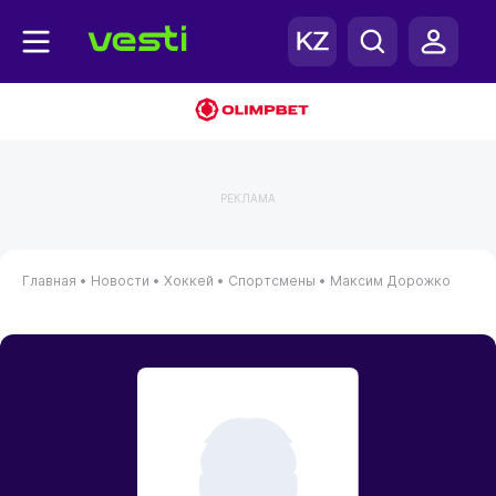
РЕКЛАМА
Главная
•
Новости
•
Хоккей
•
Спортсмены
•
Максим Дорожко