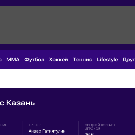
с
MMA
Футбол
Хоккей
Теннис
Lifestyle
Дру
с Казань
ЕНИЕ
ТРЕНЕР
СРЕДНИЙ ВОЗРАСТ
ИГРОКОВ
Анвар Гатиятулин
26.6