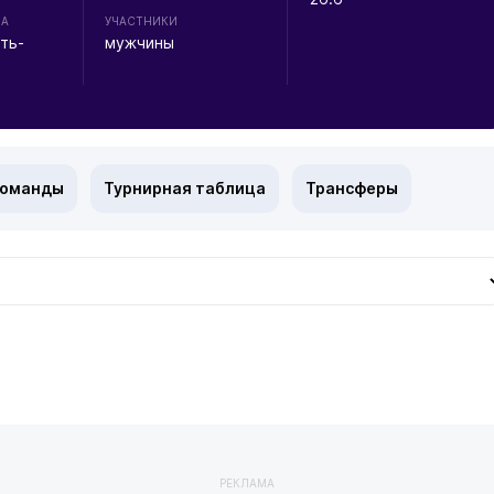
НА
УЧАСТНИКИ
ть-
мужчины
команды
Турнирная таблица
Трансферы
РЕКЛАМА