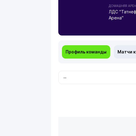
ДОМАШНЯЯ АРЕ
ЛДС "Татнеф
Арена"
Профиль команды
Матчи 