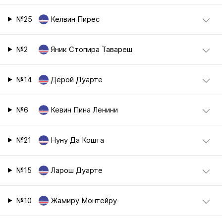
№25
Келвин Пирес
№2
Яник Стопира Тавареш
№14
Дерой Дуарте
№6
Кевин Пина Ленини
№21
Нуну Да Кошта
№15
Ларош Дуарте
№10
Жамиру Монтейру