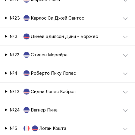
№23
Карлос Си Джей Сантос
№3
Диней Эдилсон Дини - Боржес
№22
Стивен Морейра
№4
Роберто Пику Лопес
№13
Сидни Лопес Кабрал
№24
Вагнер Пина
№5
Логан Кошта