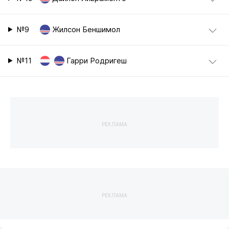
№9
Жилсон Беншимол
№11
Гарри Родригеш
РЕКЛАМА
РЕКЛАМА