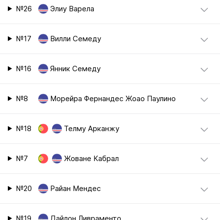
№26
Элиу Варела
№17
Вилли Семеду
№16
Янник Семеду
№8
Морейра Фернандес Жоао Паулино
№18
Телму Арканжу
№7
Жоване Кабрал
№20
Райан Мендес
№19
Дайлон Ливраменто