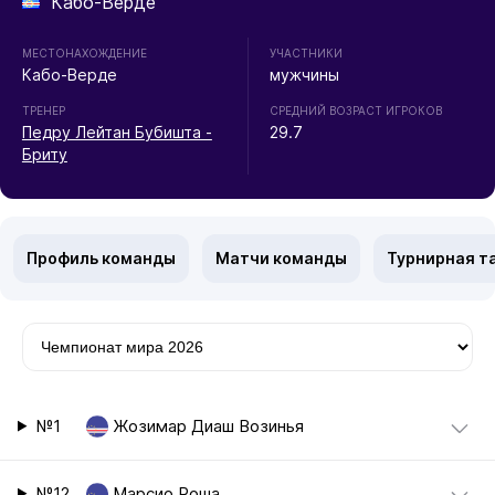
Кабо-Верде
МЕСТОНАХОЖДЕНИЕ
УЧАСТНИКИ
Кабо-Верде
мужчины
ТРЕНЕР
СРЕДНИЙ ВОЗРАСТ ИГРОКОВ
Педру Лейтан Бубишта -
29.7
Бриту
Профиль команды
Матчи команды
Турнирная т
№1
Жозимар Диаш Возинья
№12
Марсио Роша