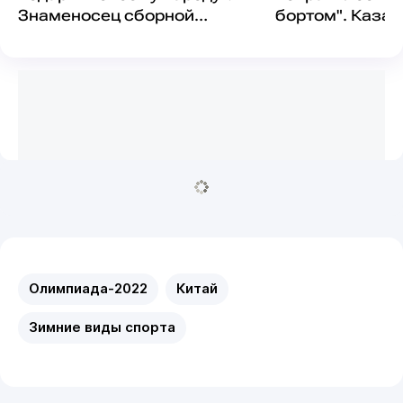
Знаменосец сборной
бортом". Каза
Казахстана подвел итоги
фристайлистки
исторической Олимпиады
итоги Олимпиа
Олимпиада-2022
Китай
Зимние виды спорта