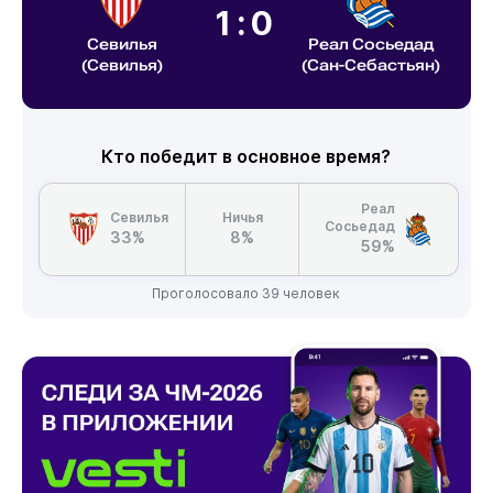
1:0
Севилья
Реал Сосьедад
(Севилья)
(Сан-Себастьян)
Кто победит в основное время?
Реал
Севилья
Ничья
Сосьедад
33%
8%
59%
Проголосовало 39 человек