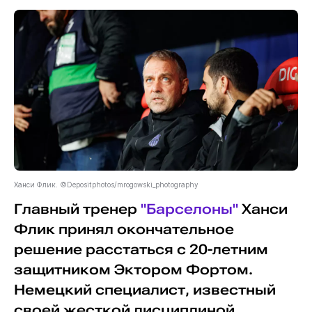
Ханси Флик. ©Depositphotos/mrogowski_photography
Главный тренер
"Барселоны"
Ханси
Флик принял окончательное
решение расстаться с 20-летним
защитником Эктором Фортом.
Немецкий специалист, известный
своей жесткой дисциплиной,