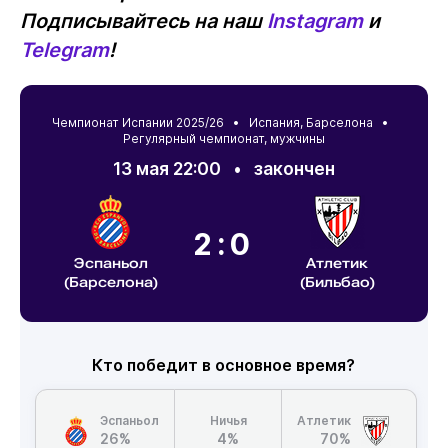
Подписывайтесь на наш
Instagram
и
Telegram
!
Чемпионат Испании 2025/26 •
Испания
,
Барселона
•
Регулярный чемпионат, мужчины
13 мая 22:00
•
закончен
2:0
Эспаньол
Атлетик
(Барселона)
(Бильбао)
Кто победит в основное время?
Эспаньол
Ничья
Атлетик
26%
4%
70%