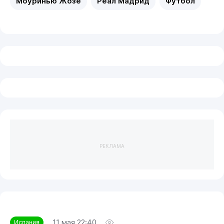
Моуринью Жозе
Реал Мадрид
Футбол
РЕКЛАМА
11 мая 22:40
Испания