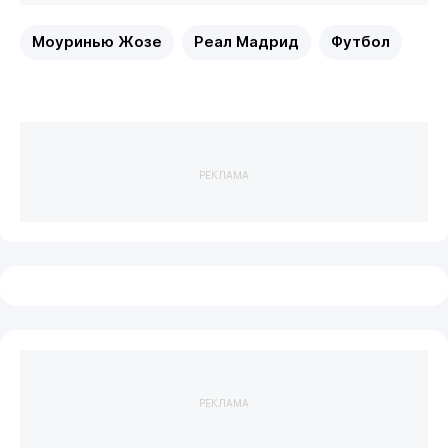
Моуринью Жозе
Реал Мадрид
Футбол
РЕКЛАМА
РЕКЛАМА