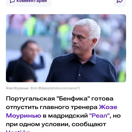
Комментарии
Жозе Моуринью. Фото:©depositphotos.com/canno73
Португальская "Бенфика" готова
отпустить главного тренера
Жозе
Моуринью
в мадридский
"Реал"
, но
при одном условии, сообщают