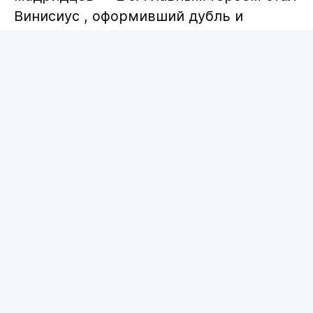
Винисиус , оформивший дубль и
принесший "сливочным" три очка.
"До самой смерти с этим клубом.
Продолжаем борьбу! Мы еще
вернемся на вершину", — написал
бразилец.
После этой победы "Реал" набрал 77
очков и продолжает занимать второе
место в таблице. Отставание от
"Барселоны" составляет 11 баллов за
четыре тура до финиша сезона.
Уже 10 мая принципиальные соперники