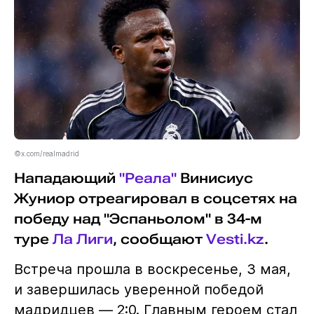
©x.com/realmadrid
Нападающий
"Реала"
Винисиус
Жуниор отреагировал в соцсетях на
победу над "Эспаньолом" в 34-м
туре
Ла Лиги
, сообщают
Vesti.kz
.
Встреча прошла в воскресенье, 3 мая,
и завершилась уверенной победой
мадридцев — 2:0. Главным героем стал