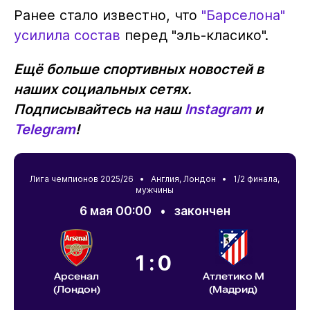
Ранее стало известно, что
"Барселона"
усилила состав
перед "эль-класико".
Ещё больше спортивных новостей в
наших социальных сетях.
Подписывайтесь на наш
Instagram
и
Telegram
!
Лига чемпионов 2025/26 •
Англия
,
Лондон
• 1/2 финала,
мужчины
6 мая 00:00
•
закончен
1:0
Арсенал
Атлетико М
(Лондон)
(Мадрид)