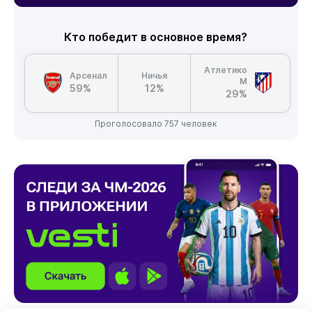
Кто победит в основное время?
Атлетико
Арсенал
Ничья
М
59%
12%
29%
Проголосовало 757 человек