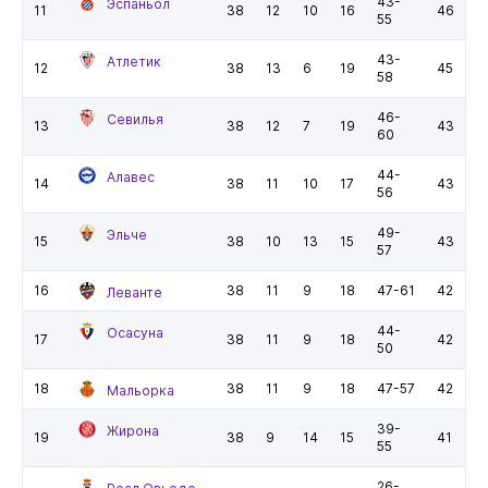
43-
Эспаньол
11
38
12
10
16
46
55
43-
Атлетик
12
38
13
6
19
45
58
46-
Севилья
13
38
12
7
19
43
60
44-
Алавес
14
38
11
10
17
43
56
49-
Эльче
15
38
10
13
15
43
57
16
38
11
9
18
47-61
42
Леванте
44-
Осасуна
17
38
11
9
18
42
50
18
38
11
9
18
47-57
42
Мальорка
39-
Жирона
19
38
9
14
15
41
55
26-