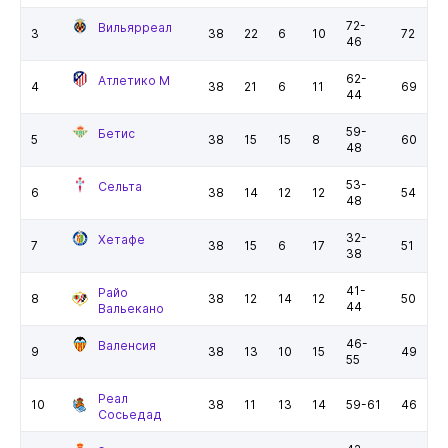
72-
Вильярреал
3
38
22
6
10
72
46
62-
Атлетико М
4
38
21
6
11
69
44
59-
Бетис
5
38
15
15
8
60
48
53-
Сельта
6
38
14
12
12
54
48
32-
Хетафе
7
38
15
6
17
51
38
41-
Райо
8
38
12
14
12
50
44
Вальекано
46-
Валенсия
9
38
13
10
15
49
55
Реал
10
38
11
13
14
59-61
46
Сосьедад