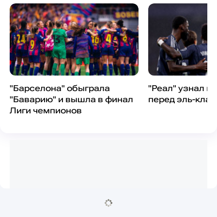
"Барселона" обыграла
"Реал" узнал п
"Баварию" и вышла в финал
перед эль-клас
Лиги чемпионов