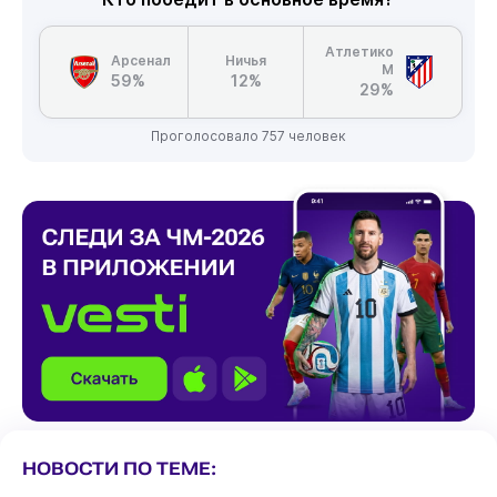
Атлетико
Арсенал
Ничья
М
59%
12%
29%
Проголосовало 757 человек
НОВОСТИ ПО ТЕМЕ: