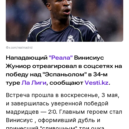
©x.com/realmadrid
Нападающий
"Реала"
Винисиус
Жуниор отреагировал в соцсетях на
победу над "Эспаньолом" в 34-м
туре
Ла Лиги
, сообщают
Vesti.kz
.
Встреча прошла в воскресенье, 3 мая,
и завершилась уверенной победой
мадридцев — 2:0. Главным героем стал
Винисиус , оформивший дубль и
принесший "сливочным" три очка.