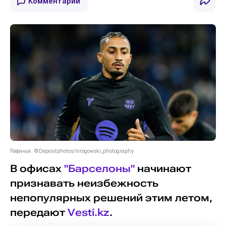
Комментарии
Рафинья. ©Depositphotos/mrogowski_photography
В офисах
"Барселоны"
начинают
признавать неизбежность
непопулярных решений этим летом,
передают
Vesti.kz
.