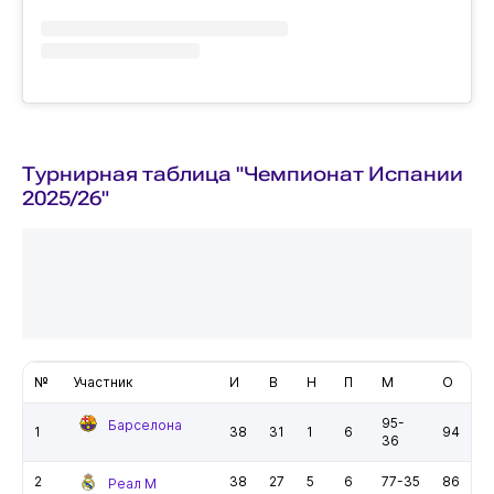
Турнирная таблица "Чемпионат Испании
2025/26"
№
Участник
И
В
Н
П
М
О
95-
Барселона
1
38
31
1
6
94
36
2
38
27
5
6
77-35
86
Реал М