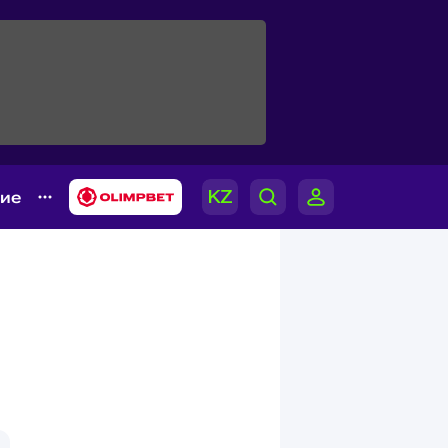
гие
м