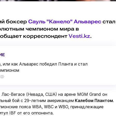
ий боксер
Сауль "Канело" Альварес
стал
олютным чемпионом мира в
ообщает корреспондент
Vesti.kz
.
ИЕ
, или как Альварес победил Планта и стал
емпионом
 в Лас-Вегасе (Невада, США) на арене MGM Grand он
льный бой с 29-летним американцем
Калебом Плантом
.
мпионские пояса WBA, WBC и WBO, принадлежащие
итул IBF от его оппонента.