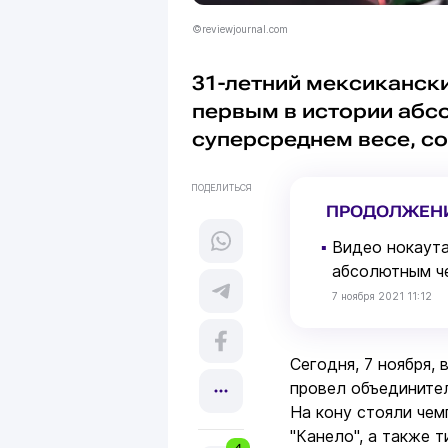
©reviewjournal.com
31-летний мексиканск
первым в истории абс
суперсреднем весе, с
ПОДЕЛИТЬСЯ
ПРОДОЛЖЕН
▪
Видео нокаута
абсолютным ч
7 ноября 2021 11:12
Сегодня, 7 ноября,
провел объедините
На кону стояли че
"Канело", а также т
4