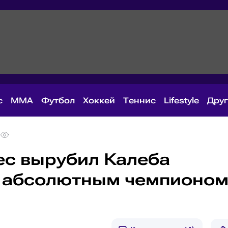
с
MMA
Футбол
Хоккей
Теннис
Lifestyle
Дру
ес вырубил Калеба
л абсолютным чемпионо