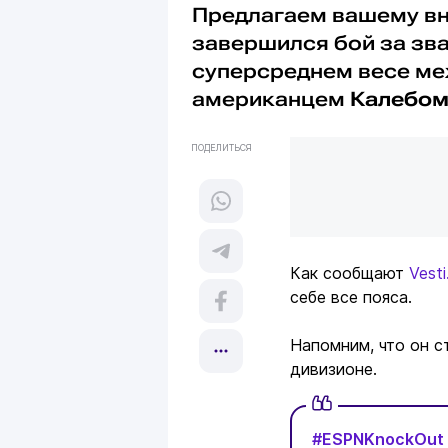
Предлагаем вашему вн
завершился бой за зв
суперсреднем весе м
американцем
Калебом
ПОДЕЛИТЬСЯ
Как сообщают
Vesti
себе все пояса.
Напомним, что он с
дивизионе.
#ESPNKnockOut