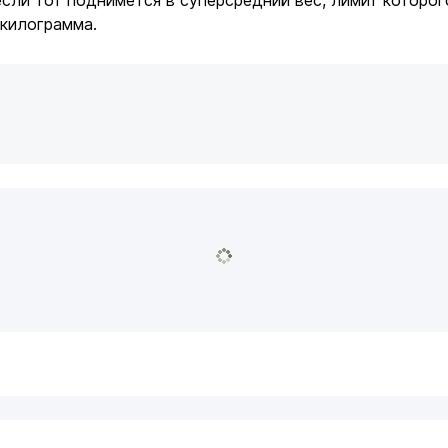
если тот поднимется в суперсредний вес, лимит которог
 килограмма.