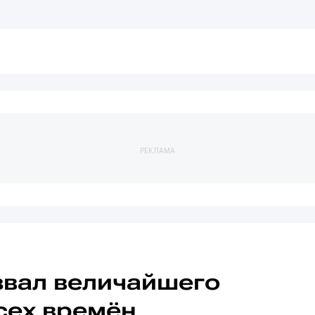
РЕКЛАМА
вал величайшего
сех времён