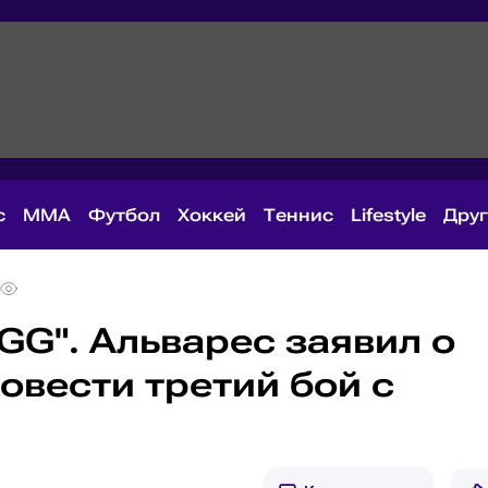
с
MMA
Футбол
Хоккей
Теннис
Lifestyle
Дру
GG". Альварес заявил о
овести третий бой с