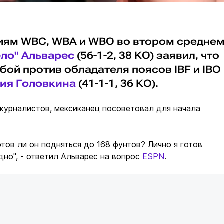
иям WBC, WBA и WBO во втором средне
ело" Альварес
(56-1-2, 38 KO) заявил, что
бой против обладателя поясов IBF и IBO
ия Головкина
(41-1-1, 36 КО).
журналистов, мексиканец посоветовал для начала
отов ли он подняться до 168 фунтов? Лично я готов
одно", - ответил Альварес на вопрос
ESPN
.