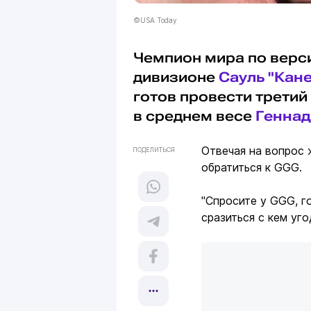
©USA Today
Чемпион мира по верс
дивизионе
Сауль "Кан
готов провести третий 
в среднем весе
Геннад
Отвечая на вопрос 
ПОДЕЛИТЬСЯ
обратиться к GGG.
"Спросите у GGG, г
сразиться с кем уг