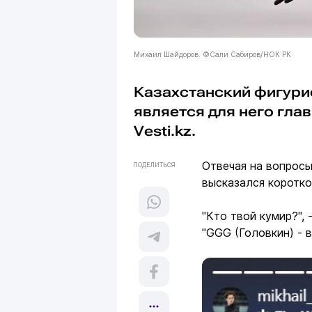
Михаил Шайдоров. ©Сали Сабиров/НОК РК
Казахстанский фигур
является для него гла
Vesti.kz.
Отвечая на вопросы
ПОДЕЛИТЬСЯ
высказался коротко
"Кто твой кумир?", 
"GGG (Головкин) - 