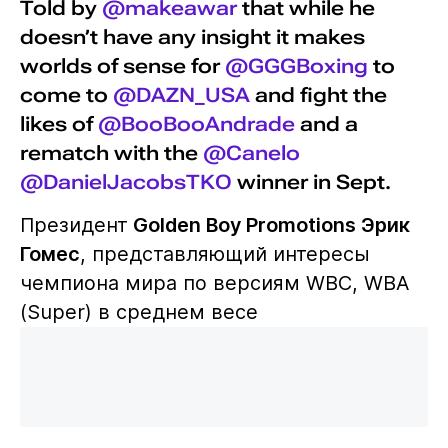
Told by
@makeawar
that while he
doesn’t have any insight it makes
worlds of sense for
@GGGBoxing
to
come to
@DAZN_USA
and fight the
likes of
@BooBooAndrade
and a
rematch with the
@Canelo
@DanielJacobsTKO
winner in Sept.
Президент
Golden Boy Promotions Эрик
Гомес
, представляющий интересы
чемпиона мира по версиям WBC, WBA
(Super) в среднем весе