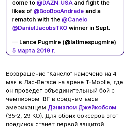
come to
@DAZN_USA
and fight the
likes of
@BooBooAndrade
and a
rematch with the
@Canelo
@DanielJacobsTKO
winner in Sept.
— Lance Pugmire (@latimespugmire)
5 марта 2019 г.
Возвращение "Канело" намечено на 4
мая в Лас-Вегасе на арене T-Mobile, где
он проведет объединительный бой с
чемпионом IBF в среднем весе
американцем
Дэниэлом Джейкобсом
(35-2, 29 КО). Для обоих боксеров этот
поединок станет первой защитой