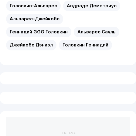
Головкин-Альварес
Андраде Деметриус
Альварес-Джейкобс
Геннадий GGG Головкин
Альварес Сауль
Джейкобс Дэниэл
Головкин Геннадий
РЕКЛАМА