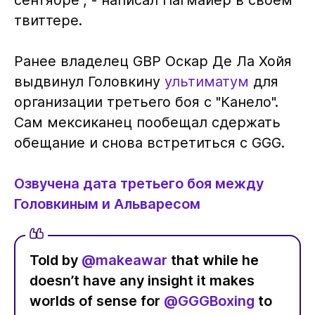
твиттере.
Ранее владелец GBP Оскар Де Ла Хойя
выдвинул Головкину
ультиматум
для
организации третьего боя с "Канело".
Сам мексиканец пообещал сдержать
обещание и снова встретиться с GGG.
Озвучена дата третьего боя между
Головкиным и Альваресом
Told by
@makeawar
that while he
doesn’t have any insight it makes
worlds of sense for
@GGGBoxing
to