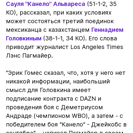
Сауля "Канело" Альвареса
(51-1-2, 35
КО), рассказал, при каких условиях
может состояться третий поединок
мексиканца с казахстанцем
Геннадием
Головкиным
(38-1-1, 34 КО). Его слова
приводит журналист Los Angeles Times
Лэнс Пагмайер.
"Эрик Гомес сказал, что, хотя у него нет
никакой информации, наибольший
смысл для Головкина имеет
подписание контракта с DAZN и
проведения боя с Деметриусом
Андраде (чемпионом WBO), а затем - с
победителем боя "Канело" - Джейкобс в
сентябре", - написал Пагмайер в своем