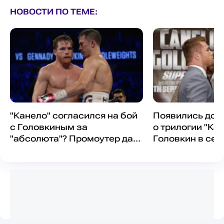
НОВОСТИ ПО ТЕМЕ:
"Канело" согласился на бой
Появились док
с Головкиным за
о трилогии "Кан
"абсолюта"? Промоутер дал
Головкин в сен
ответ