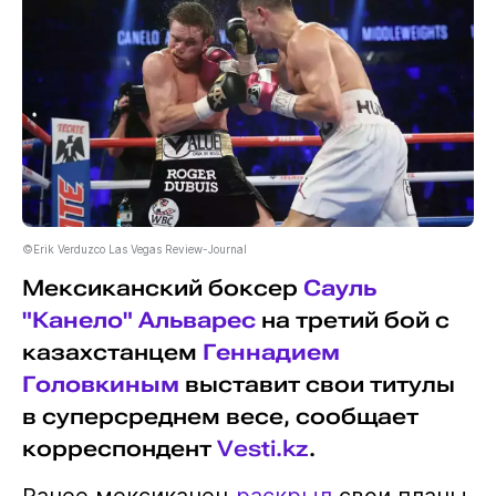
©Erik Verduzco Las Vegas Review-Journal
Мексиканский боксер
Сауль
"Канело" Альварес
на третий бой с
казахстанцем
Геннадием
Головкиным
выставит свои титулы
в суперсреднем весе, сообщает
корреспондент
Vesti.kz
.
Ранее мексиканец
раскрыл
свои планы,