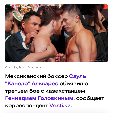
©Vesti.kz, Турар Казангапов
Мексиканский боксер
Сауль
"Канело" Альварес
объявил о
третьем бое с казахстанцем
Геннадием Головкиным
, сообщает
корреспондент
Vesti.kz
.