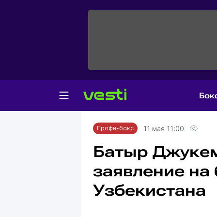
Бок
Главная
Профи-бокс
11 мая 11:00
Профи-бокс
Батыр Джукем
заявление на 
Узбекистана