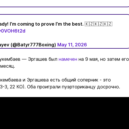
dy! I’m coming to prove I’m the best. 🇰🇿🇰🇿🇰🇿
/Iv0VOH6t2d
ayev (@Batyr777Boxing)
May 11, 2026
укембаев — Эргашев был
намечен
на 9 мая, но затем его
 месяц.
кембаева и Эргашева есть общий соперник - это
3-3, 22 КО). Оба проиграли пуэрториканцу досрочно.