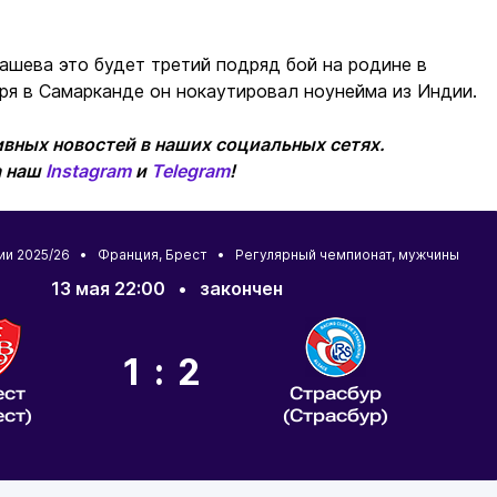
ашева это будет третий подряд бой на родине в
аря в Самарканде он нокаутировал ноунейма из Индии.
вных новостей в наших социальных сетях.
а наш
Instagram
и
Telegram
!
ии 2025/26 •
Франция
,
Брест
• Регулярный чемпионат, мужчины
13 мая 22:00
•
закончен
1:2
ест
Страсбур
ест)
(Страсбур)