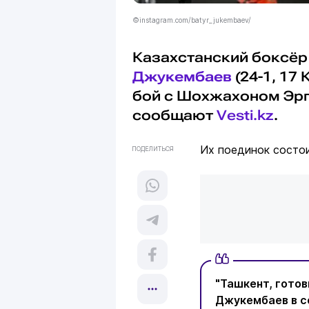
©instagram.com/batyr_jukembaev/
Казахстанский боксёр
Джукембаев
(24-1, 17
бой с Шохжахоном Эрга
сообщают
Vesti.kz
.
Их поединок состои
ПОДЕЛИТЬСЯ
"Ташкент, готов
Джукембаев в с