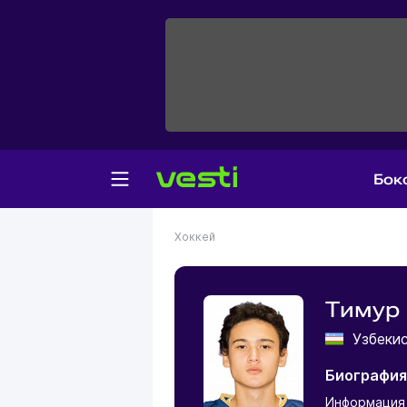
Бок
Хоккей
Тимур
Узбеки
Биография
Информация 