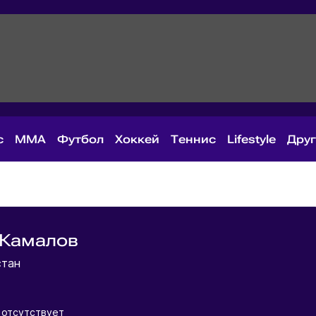
с
MMA
Футбол
Хоккей
Теннис
Lifestyle
Дру
 Камалов
стан
отсутствует