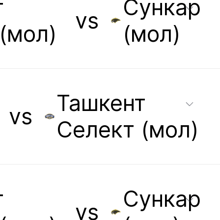
т
Сункар
vs
(мол)
(мол)
Ташкент
vs
Селект (мол)
т
Сункар
vs