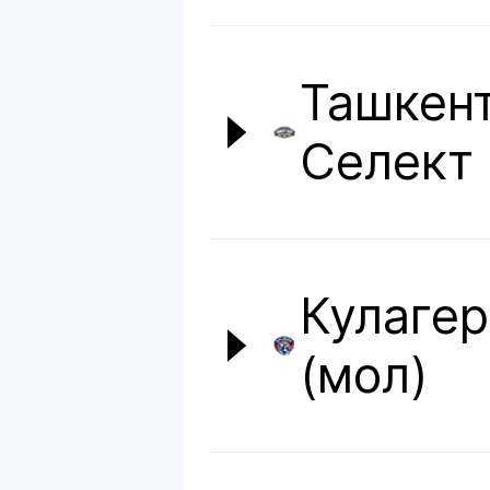
Ташкен
Селект 
Кулагер
(мол)