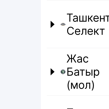
Ташкен
Селект 
Жас
Батыр
(мол)