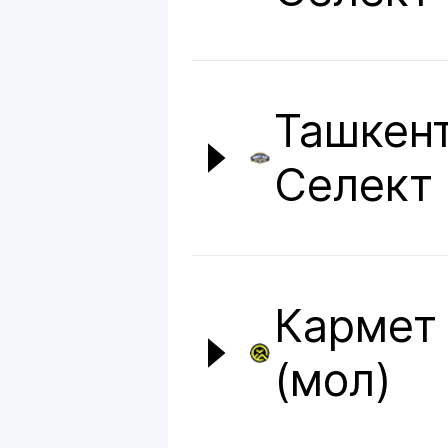
Ташкен
Селект 
Кармет
(мол)