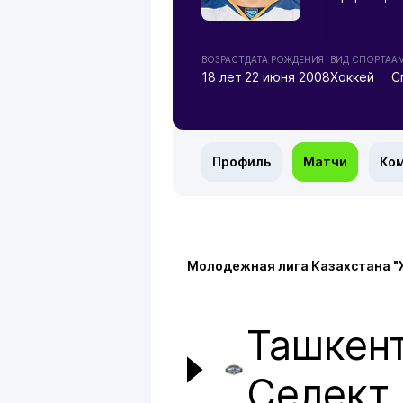
ВОЗРАСТ
ДАТА РОЖДЕНИЯ
ВИД СПОРТА
А
18 лет
22 июня 2008
Хоккей
С
Профиль
Матчи
Ко
Молодежная лига Казахстана "
Ташкен
Селект 