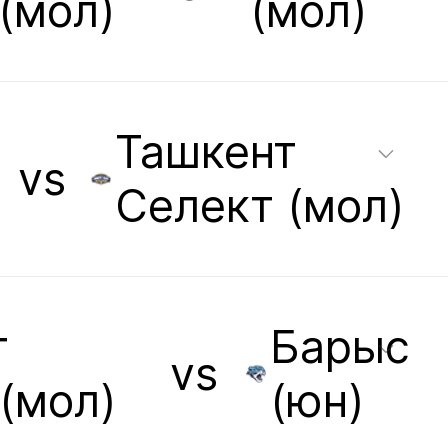
(мол)
(мол)
Ташкент
vs
Селект (мол)
т
Барыс
vs
(мол)
(юн)