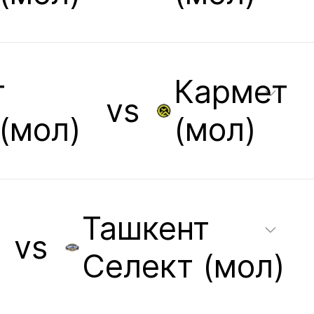
т
Кармет
vs
(мол)
(мол)
Ташкент
vs
Селект (мол)