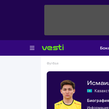
Бок
Футбол
Исмаи
Казахс
Биография
Информация 