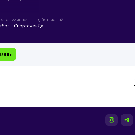
 СПОРТА
АМПЛУА
ДЕЙСТВУЮЩИЙ
тбол
Спортсмен
Да
манды