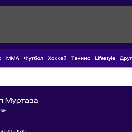
с
MMA
Футбол
Хоккей
Теннис
Lifestyle
Дру
л Муртаза
тан
отсутствует