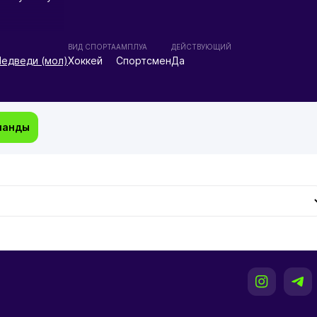
ВИД СПОРТА
АМПЛУА
ДЕЙСТВУЮЩИЙ
едведи (мол)
Хоккей
Спортсмен
Да
манды