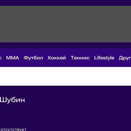
с
MMA
Футбол
Хоккей
Теннис
Lifestyle
Дру
 Шубин
я
 отсутствует