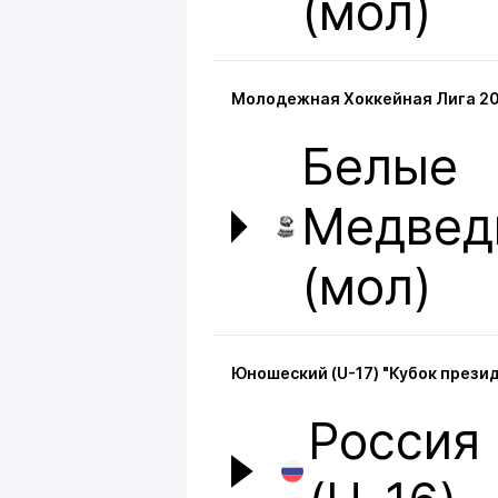
(мол)
Молодежная Хоккейная Лига 2
Белые
Медвед
(мол)
Юношеский (U-17) "Кубок прези
Россия