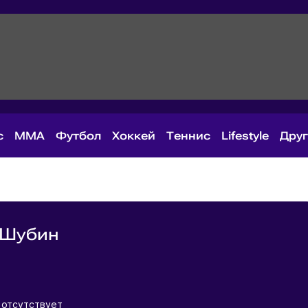
с
MMA
Футбол
Хоккей
Теннис
Lifestyle
Дру
 Шубин
я
 отсутствует