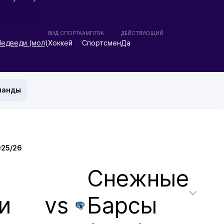
ВИД СПОРТА
АМПЛУА
ДЕЙСТВУЮЩИЙ
едведи (мол)
Хоккей
Спортсмен
Да
манды
025/26
Снежные
и
vs
Барсы