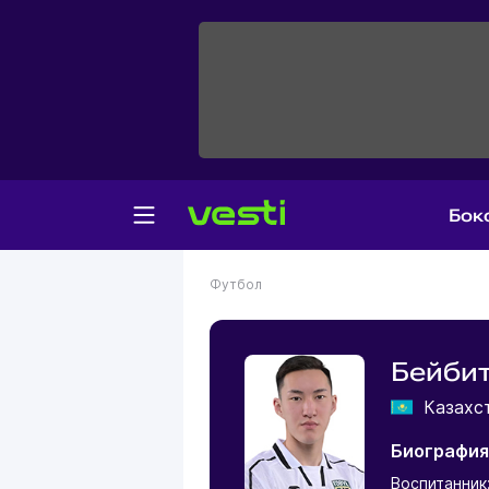
Бок
Футбол
Бейби
Казахс
Биография
Воспитанник