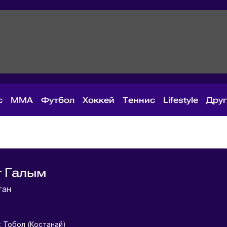
с
MMA
Футбол
Хоккей
Теннис
Lifestyle
Дру
т Галым
тан
: Тобол (Костанай)