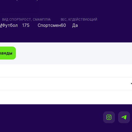
Ы
ВИД СПОРТА
РОСТ, СМ
АМПЛУА
ВЕС, КГ
ДЕЙСТВУЮЩИЙ
М
Футбол
175
Спортсмен
60
Да
манды